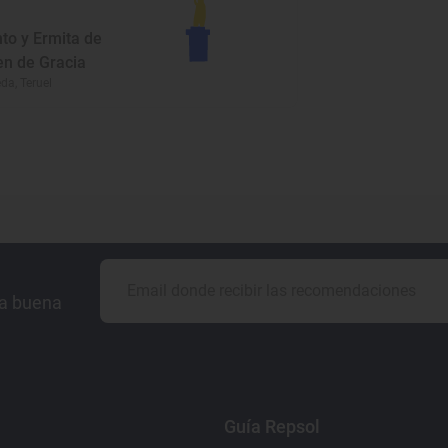
to y Ermita de
en de Gracia
da, Teruel
la buena
Guía Repsol