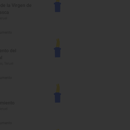
 de la Virgen de
rasca
eruel
umento
ento del
al
s, Teruel
umento
miento
eruel
umento