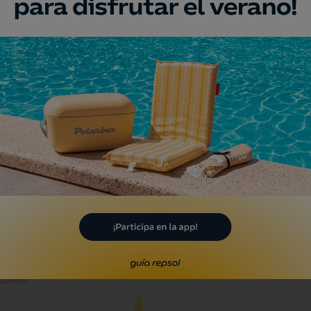
a
umento
o de Gibert I y
la, Teruel
umento