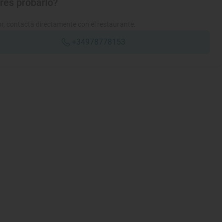
res probarlo?
r, contacta directamente con el restaurante.
+34978778153