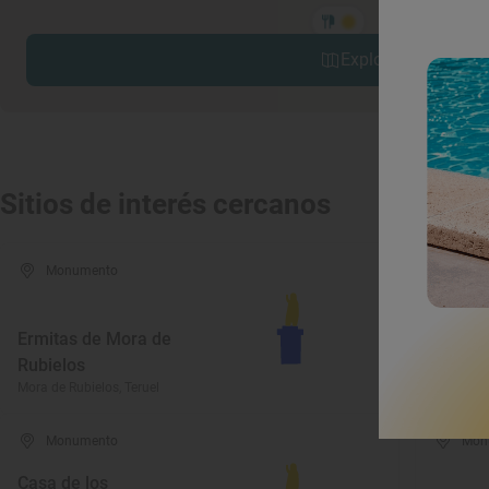
Explorar sitios cerc
Sitios de interés cercanos
Monumento
Mon
Ermitas de Mora de
Barranc
Rubielos
II
Mora de Rubielos, Teruel
Mosquerue
Monumento
Mon
Casa de los