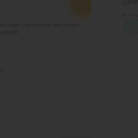
¿Quie
Por favo
las migas o el codillo en una antigua
ecóndito.
35€