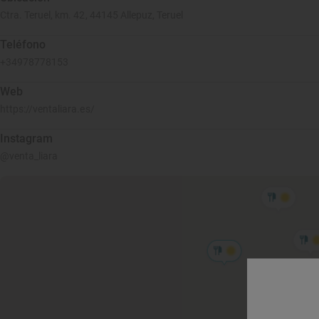
Ctra. Teruel, km. 42, 44145 Allepuz, Teruel
Teléfono
+34978778153
Web
https://ventaliara.es/
Instagram
@venta_liara