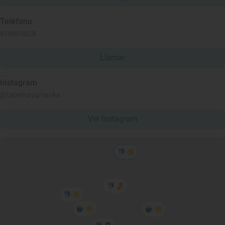
Teléfono
918905828
Llamar
Instagram
@tabernayamaoka
Ver Instagram