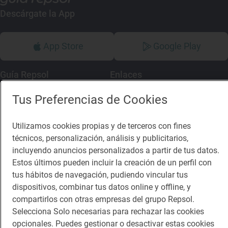
Descárgate la App
App Store
Google Play
Guía Repsol
Enlaces
Tus Preferencias de Cookies
Comer
Contacto
Viajar
Sala de prensa
Utilizamos cookies propias y de terceros con fines
Dormir
Canal de ética
técnicos, personalización, análisis y publicitarios,
incluyendo anuncios personalizados a partir de tus datos.
Estos últimos pueden incluir la creación de un perfil con
tus hábitos de navegación, pudiendo vincular tus
dispositivos, combinar tus datos online y offline, y
compartirlos con otras empresas del grupo Repsol.
Política de privacidad
Política de cookies
Nota legal
Selecciona Solo necesarias para rechazar las cookies
Condiciones del servicio
opcionales. Puedes gestionar o desactivar estas cookies
© Repsol S.A. 2000
- 2026