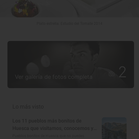
Plato estrella: Estudio del Tomate 2014
2
Ver galería de fotos completa
Lo más visto
Los 11 pueblos más bonitos de
Huesca que visitamos, conocemos y
amamos
Pueblos bonitos de Huesca que no puedes