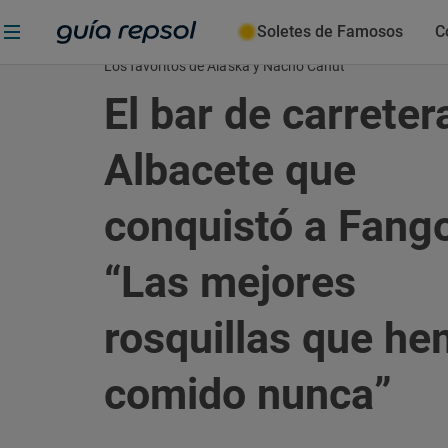
Soletes de Famosos
C
Los favoritos de Alaska y Nacho Canut
El bar de carreter
Albacete que
conquistó a Fango
“Las mejores
rosquillas que h
comido nunca”