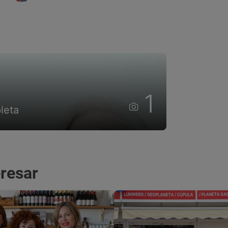
1
leta
eresar