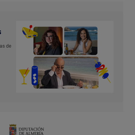
s
nas de