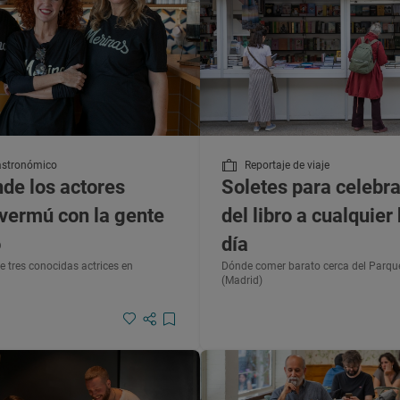
astronómico
Reportaje de viaje
nde los actores
Soletes para celebra
vermú con la gente
del libro a cualquier
o
día
 de tres conocidas actrices en
Dónde comer barato cerca del Parque
(Madrid)