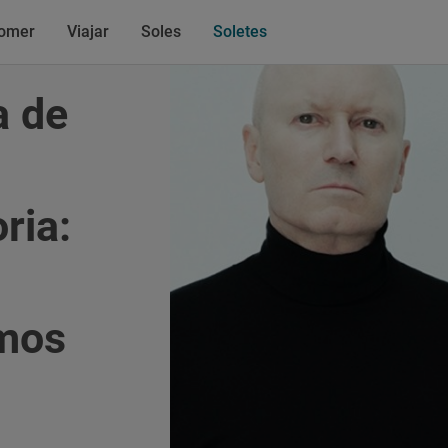
omer
Viajar
Soles
Soletes
a de
ria:
emos