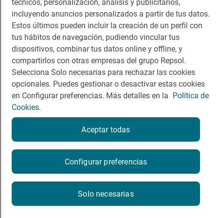
técnicos, personalización, análisis y publicitarios,
Dormir
Canal de ética
incluyendo anuncios personalizados a partir de tus datos.
Estos últimos pueden incluir la creación de un perfil con
tus hábitos de navegación, pudiendo vincular tus
dispositivos, combinar tus datos online y offline, y
compartirlos con otras empresas del grupo Repsol.
Política de privacidad
Política de cookies
Nota legal
Selecciona Solo necesarias para rechazar las cookies
Condiciones del servicio
opcionales. Puedes gestionar o desactivar estas cookies
© Repsol S.A. 2000
- 2026
en Configurar preferencias. Más detalles en la
Política de
Cookies.
Aceptar todas
Configurar preferencias
Solo necesarias