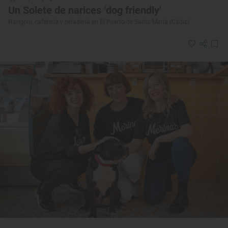
Un Solete de narices ‘dog friendly’
Narigoni, cafetería y heladería en El Puerto de Santa María (Cádiz)