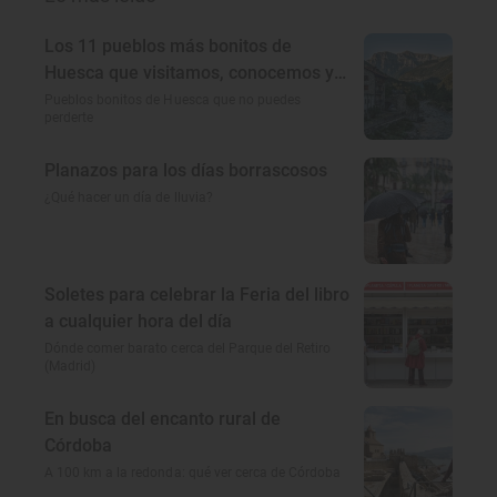
Los 11 pueblos más bonitos de
Huesca que visitamos, conocemos y
amamos
Pueblos bonitos de Huesca que no puedes
perderte
Planazos para los días borrascosos
¿Qué hacer un día de lluvia?
Soletes para celebrar la Feria del libro
a cualquier hora del día
Dónde comer barato cerca del Parque del Retiro
(Madrid)
En busca del encanto rural de
Córdoba
A 100 km a la redonda: qué ver cerca de Córdoba