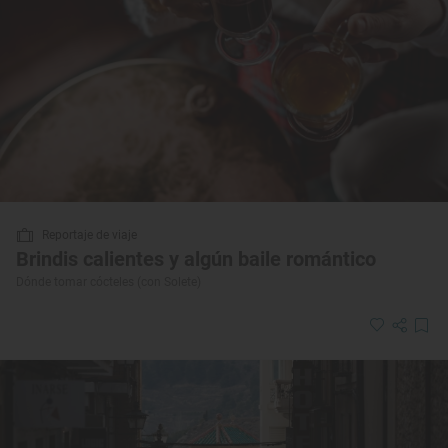
Reportaje de viaje
Brindis calientes y algún baile romántico
Dónde tomar cócteles (con Solete)