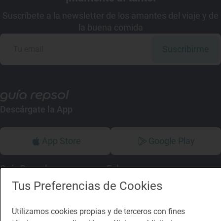
Suscríbete a la newsletter de los amantes del viaje y de
la buena comida
Suscribirme
Descárgate la App
App Store
Google Play
Guía Repsol
Enlaces
Tus Preferencias de Cookies
Comer
Contacto
Viajar
Sala de prensa
Utilizamos cookies propias y de terceros con fines