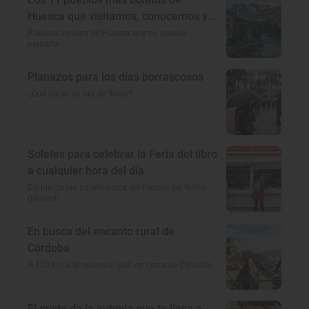
Huesca que visitamos, conocemos y
amamos
Pueblos bonitos de Huesca que no puedes
perderte
Planazos para los días borrascosos
¿Qué hacer un día de lluvia?
Soletes para celebrar la Feria del libro
a cualquier hora del día
Dónde comer barato cerca del Parque del Retiro
(Madrid)
En busca del encanto rural de
Córdoba
A 100 km a la redonda: qué ver cerca de Córdoba
El gusto de la autovía que te lleva a