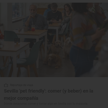
Reportaje de viaje
Sevilla 'pet friendly': comer (y beber) en la
mejor compañía
Dónde desayunar, comer y tomar algo en Sevilla con tu mascota