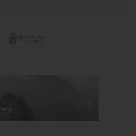
1
leta