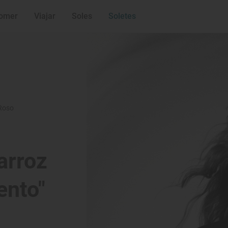
omer
Viajar
Soles
Soletes
 Roso
arroz
ento"