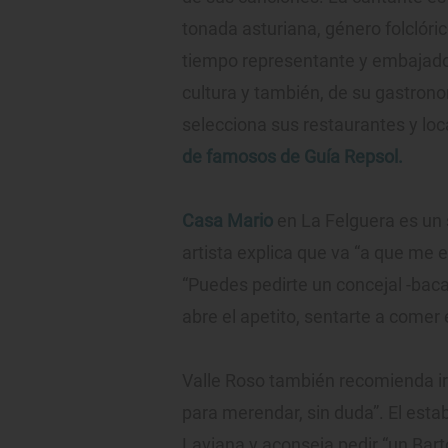
tonada asturiana, género folclóric
tiempo representante y embajador
cultura y también, de su gastrono
selecciona sus restaurantes y loca
de famosos de Guía Repsol.
Casa Mario
en La Felguera es un 
artista explica que va “a que me e
“Puedes pedirte un concejal -bacal
abre el apetito, sentarte a comer e
Valle Roso también recomienda ir
para merendar, sin duda”. El esta
Laviana y aconseja pedir “un Barto