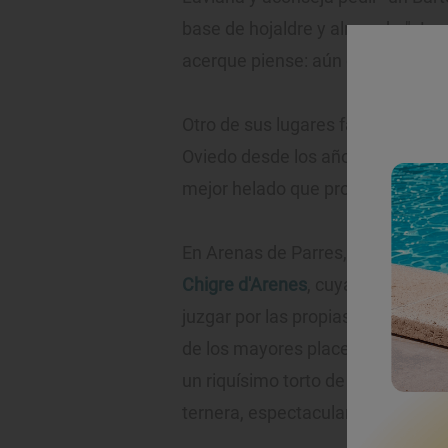
base de hojaldre y almendra". La 
acerque piense: aún quedan confi
Otro de sus lugares favoritos es l
Oviedo desde los años 30. "El bo
mejor helado que probé en mi vida
En Arenas de Parres, a cinco kiló
Chigre d'Arenes
, cuya terraza ofr
juzgar por las propias palabras de
de los mayores placeres de la vid
un riquísimo torto de maíz con qu
ternera, espectacular y el arroz co