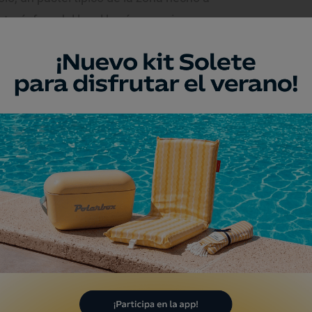
atmósfera del local hará que quien se
terías como las de antes.
a heladería
Diego Verdú
, abierta en
mbón helado de turrón creo que es el
", confiesa la cantante.
metros de Arriondas, se encuentra
El
ece una experiencia difícil de comparar, a
 la artista: "Comer ahí en verano es uno
a: buenas vistas, aire puro y en la mesa
eso Cabrales y dulce (mi favorito). La
n leche ni te cuento".