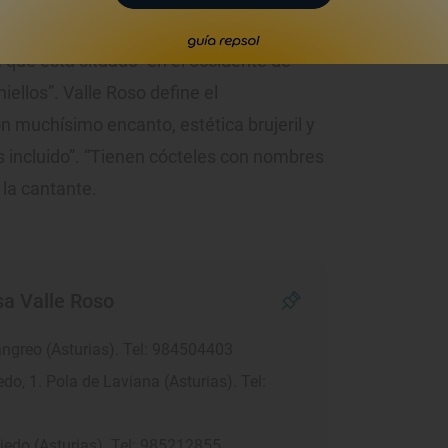
los nombres que la cantante tiene en su
da que está situado "en el occidente de
ellos”. Valle Roso define el
n muchísimo encanto, estética brujeril y
incluido”. “Tienen cócteles con nombres
 la cantante.
a Valle Roso
Langreo (Asturias). Tel: 984504403
do, 1. Pola de Laviana (Asturias). Tel:
viedo (Asturias). Tel: 985212855