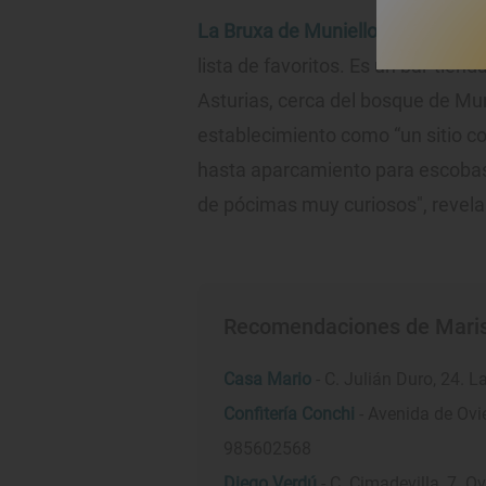
La Bruxa de Muniellos
es otro de 
lista de favoritos. Es un bar-tien
Asturias, cerca del bosque de Muni
establecimiento como “un sitio co
hasta aparcamiento para escobas 
de pócimas muy curiosos", revela
Recomendaciones de Maris
Casa Mario
- C. Julián Duro, 24. 
Confitería Conchi
- Avenida de Ovie
985602568
Diego Verdú
- C. Cimadevilla, 7. O