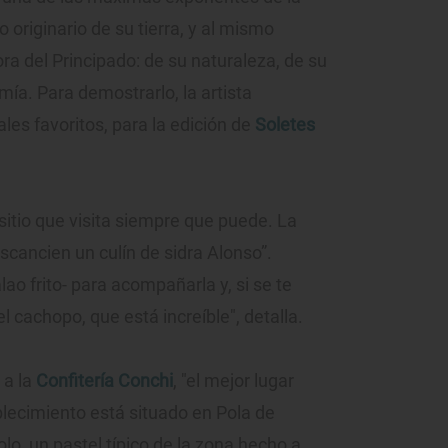
o originario de su tierra, y al mismo
a del Principado: de su naturaleza, de su
mía. Para demostrarlo, la artista
les favoritos, para la edición de
Soletes
sitio que visita siempre que puede. La
scancien un culín de sidra Alonso”.
ao frito- para acompañarla y, si se te
l cachopo, que está increíble", detalla.
 a la
Confitería Conchi
, "el mejor lugar
blecimiento está situado en Pola de
lo, un pastel típico de la zona hecho a