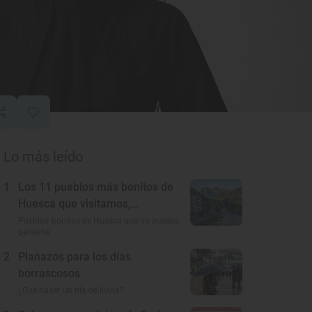
Lo más leído
1
Los 11 pueblos más bonitos de
Huesca que visitamos,
conocemos y amamos
Pueblos bonitos de Huesca que no puedes
perderte
2
Planazos para los días
borrascosos
¿Qué hacer un día de lluvia?