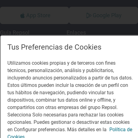
App Store
Google Play
Guía Repsol
Enlaces
Tus Preferencias de Cookies
Comer
Contacto
Viajar
Sala de prensa
Utilizamos cookies propias y de terceros con fines
técnicos, personalización, análisis y publicitarios,
Dormir
Canal de ética
incluyendo anuncios personalizados a partir de tus datos.
Estos últimos pueden incluir la creación de un perfil con
tus hábitos de navegación, pudiendo vincular tus
dispositivos, combinar tus datos online y offline, y
compartirlos con otras empresas del grupo Repsol.
Política de privacidad
Política de cookies
Nota legal
Selecciona Solo necesarias para rechazar las cookies
Condiciones del servicio
opcionales. Puedes gestionar o desactivar estas cookies
© Repsol S.A. 2000
- 2026
en Configurar preferencias. Más detalles en la
Política de
Cookies.