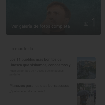
1
Ver galería de fotos completa
Lo más leído
Los 11 pueblos más bonitos de
Huesca que visitamos, conocemos y
amamos
Pueblos bonitos de Huesca que no puedes
perderte
Planazos para los días borrascosos
¿Qué hacer un día de lluvia?