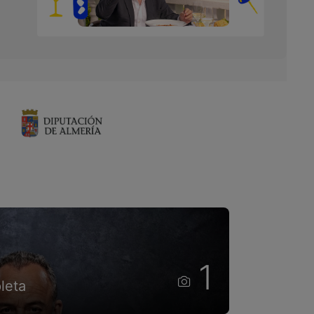
1
leta