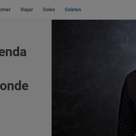
omer
Viajar
Soles
Soletes
ienda
donde