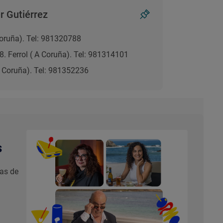
 Gutiérrez
 Coruña). Tel: 981320788
8. Ferrol ( A Coruña). Tel: 981314101
(A Coruña). Tel: 981352236
s
nas de