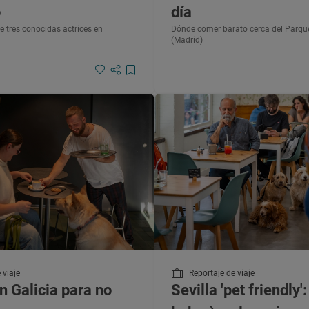
o
día
 de tres conocidas actrices en
Dónde comer barato cerca del Parque
(Madrid)
 viaje
Reportaje de viaje
n Galicia para no
Sevilla 'pet friendly'