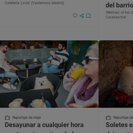
Cafetería 'Linda' (Valdemoro, Madrid)
del barri
'Merinas', el bar
Carabanchel
Reportaje de viaje
Reportaje de
Desayunar a cualquier hora
Soletes e