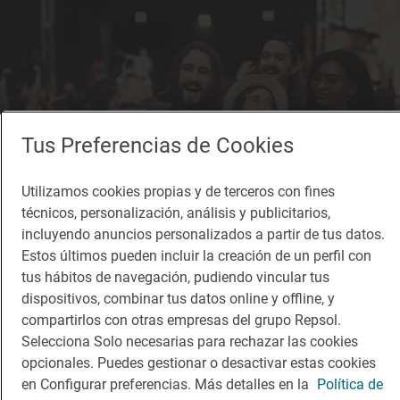
Tus Preferencias de Cookies
Utilizamos cookies propias y de terceros con fines
técnicos, personalización, análisis y publicitarios,
incluyendo anuncios personalizados a partir de tus datos.
Estos últimos pueden incluir la creación de un perfil con
tus hábitos de navegación, pudiendo vincular tus
Reportaje de viaje
Así se consigue el 'selfie' festivalero con más
dispositivos, combinar tus datos online y offline, y
compartirlos con otras empresas del grupo Repsol.
'likes'
Selecciona Solo necesarias para rechazar las cookies
Consejos para hacerse un 'selfie' en un concierto
opcionales. Puedes gestionar o desactivar estas cookies
en Configurar preferencias. Más detalles en la
Política de