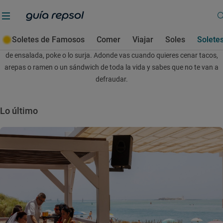
Fast Good con Solete
Comida rápida y honesta
Soletes de Famosos
Comer
Viajar
Soles
Solete
Buenas hamburgueserías y bocaterías, pizzerías informales o sitios
de ensalada, poke o lo surja. Adonde vas cuando quieres cenar tacos,
arepas o ramen o un sándwich de toda la vida y sabes que no te van a
defraudar.
Lo último