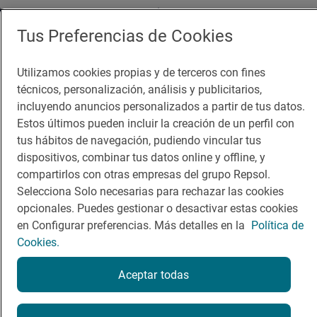
Guía Repsol
Enlaces
Tus Preferencias de Cookies
Comer
Contacto
Utilizamos cookies propias y de terceros con fines
técnicos, personalización, análisis y publicitarios,
Viajar
Sala de prensa
incluyendo anuncios personalizados a partir de tus datos.
Dormir
Canal de ética
Estos últimos pueden incluir la creación de un perfil con
tus hábitos de navegación, pudiendo vincular tus
dispositivos, combinar tus datos online y offline, y
compartirlos con otras empresas del grupo Repsol.
Selecciona Solo necesarias para rechazar las cookies
opcionales. Puedes gestionar o desactivar estas cookies
Política de privacidad
Política de cookies
Nota legal
en Configurar preferencias. Más detalles en la
Política de
Condiciones del servicio
Cookies.
© Repsol S.A. 2000
- 2026
Aceptar todas