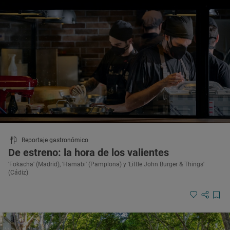
Reportaje gastronómico
De estreno: la hora de los valientes
'Fokacha' (Madrid), 'Hamabi' (Pamplona) y 'Little John Burger & Things'
(Cádiz)