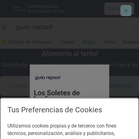
Guía Repsol App
Descargar
Tu compañera de ruta
Soletes de Famosos
Comer
Viajar
Soles
Solete
¡Mantente al tanto!
Suscríbete a la newsletter de los amantes del viaje y de
la buena comida
Suscribirme
Tus Preferencias de Cookies
Descárgate la App
Utilizamos cookies propias y de terceros con fines
técnicos, personalización, análisis y publicitarios,