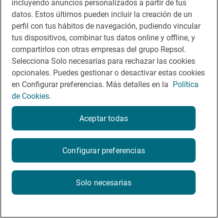
incluyendo anuncios personalizados a partir de tus
App Store
Google Play
datos. Estos últimos pueden incluir la creación de un
perfil con tus hábitos de navegación, pudiendo vincular
Guía Repsol
Enlaces
tus dispositivos, combinar tus datos online y offline, y
compartirlos con otras empresas del grupo Repsol.
Comer
Contacto
Selecciona Solo necesarias para rechazar las cookies
opcionales. Puedes gestionar o desactivar estas cookies
Viajar
Sala de prensa
en Configurar preferencias. Más detalles en la
Política
Dormir
Canal de ética
de Cookies.
Aceptar todas
Configurar preferencias
Política de privacidad
Política de cookies
Nota legal
Condiciones del servicio
© Repsol S.A. 2000
- 2026
Solo necesarias