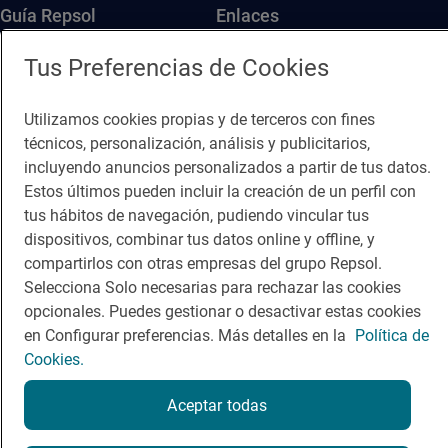
Guía Repsol
Enlaces
Tus Preferencias de Cookies
Comer
Contacto
Viajar
Sala de prensa
Utilizamos cookies propias y de terceros con fines
Dormir
Canal de ética
técnicos, personalización, análisis y publicitarios,
incluyendo anuncios personalizados a partir de tus datos.
Estos últimos pueden incluir la creación de un perfil con
tus hábitos de navegación, pudiendo vincular tus
dispositivos, combinar tus datos online y offline, y
compartirlos con otras empresas del grupo Repsol.
Política de privacidad
Política de cookies
Nota legal
Selecciona Solo necesarias para rechazar las cookies
Condiciones del servicio
opcionales. Puedes gestionar o desactivar estas cookies
© Repsol S.A. 2000
- 2026
en Configurar preferencias. Más detalles en la
Política de
Cookies.
Aceptar todas