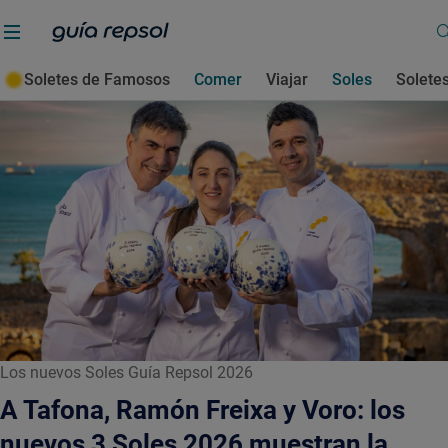
Todas las ediciones
Premio Sol Sostenible
R
Comer
Soletes de Famosos
Comer
Viajar
Soles
Solete
Los nuevos Soles Guía Repsol 2026
A Tafona, Ramón Freixa y Voro: los
nuevos 3 Soles 2026 muestran la