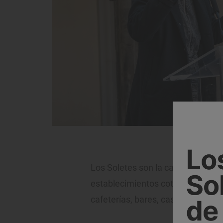
La directora de
Los Soletes son la calificación g
establecimientos cotidianos a los
cafeterías, bares, casas de comida