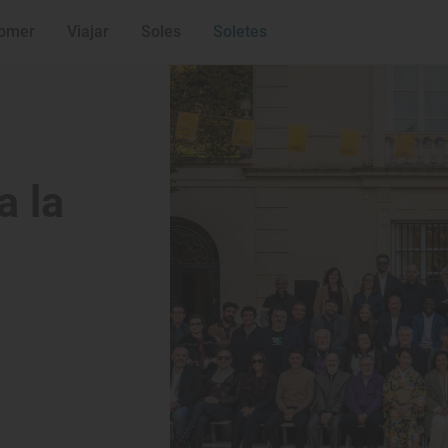
omer
Viajar
Soles
Soletes
a la