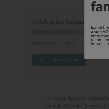
Celebra las fiestas con los
nuevos Soletes de navidad
¡No te quedes sin brindar!
Ver listado en el mapa
En el acto dirigido por la present
diputado de Fondos Europeos, Desa