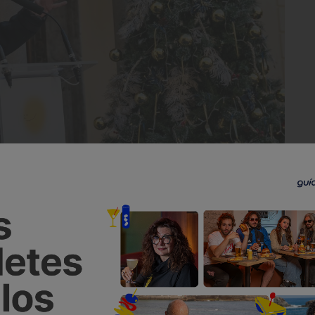
 Guía Repsol, María Ritter.
astronómica porque pone en valor los
 que todos acudimos en el día a día:
s, sitios de fast good y vinotecas.