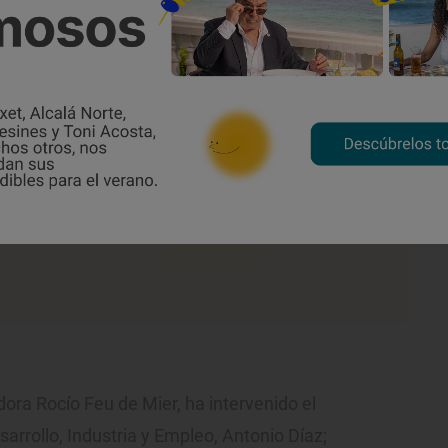
adora Rocío Feu de Mier, ha intervenido el
rrollo, Industria y Empleo, Antonio Díaz;