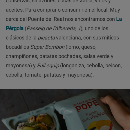
conservas, salazones, cocas de Xabia, vinos y
aceites. Para comprar o consumir en el local. Muy
cerca del Puente del Real nos encontramos con
La
Pérgola
(
Passeig de l'Albereda, 1
), uno de los
clásicos de la
picaeta
valenciana, con sus míticos
bocadillos
Super Bombón
(lomo, queso,
champiñones, patatas pochadas, salsa verde y
mayonesa) y
Full equip
(longaniza, cebolla, beicon,
cebolla, tomate, patatas y mayonesa).