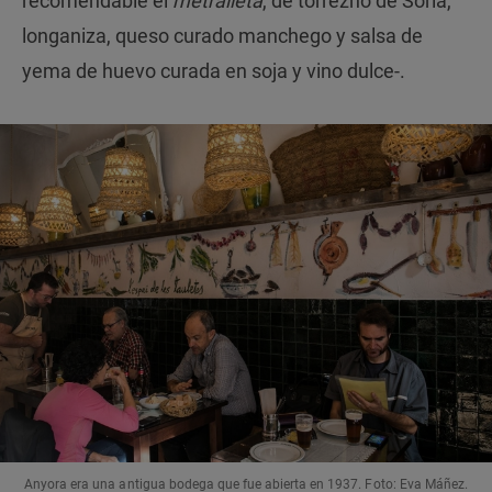
recomendable el
metralleta
, de torrezno de Soria,
longaniza, queso curado manchego y salsa de
yema de huevo curada en soja y vino dulce-.
Anyora era una antigua bodega que fue abierta en 1937. Foto: Eva Máñez.