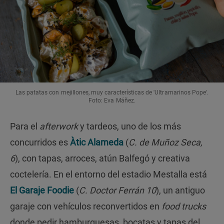
Las patatas con mejillones, muy características de 'Ultramarinos Pope'.
Foto: Eva Máñez.
Para el
afterwork
y tardeos, uno de los más
concurridos es
Àtic Alameda
(
C. de Muñoz Seca,
6
), con tapas, arroces, atún Balfegó y creativa
coctelería. En el entorno del estadio Mestalla está
El Garaje Foodie
(
C. Doctor Ferrán 10
), un antiguo
garaje con vehículos reconvertidos en
food trucks
donde pedir hamburguesas, bocatas y tapas del