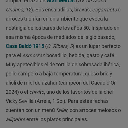
amplia terraza de
Gran Mercat
(
Av. de María
Cristina, 12
). Sus ensaladillas, bravas,
esgarraets
o
arroces triunfan en un ambiente que evoca la
nostalgia de los bares de los años 50. Inspirado en
esa misma época de mediados del siglo pasado,
Casa Baldó 1915
(
C. Ribera, 5
) es un lugar perfecto
para el
esmorzar
: bocadillo, bebida, gasto y café.
Muy apetecibles el de tortilla de sobrasada ibérica,
pollo campero a baja temperatura, queso brie y
alioli de miel de azahar (campeón del Cacau d’Or
2024) o el
chivito
, uno de los favoritos de la chef
Vicky Sevilla (Arrels, 1 Sol). Para estas fechas
cuentan con un menú
faller
, con arroces melosos o
allipebre
entre los platos principales.