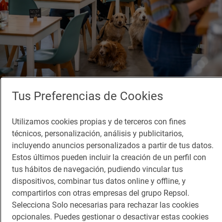
Tus Preferencias de Cookies
Reportaje de viaje
Sevilla 'pet friendly': comer (y beber) en la
Utilizamos cookies propias y de terceros con fines
mejor compañía
técnicos, personalización, análisis y publicitarios,
Dónde desayunar, comer y tomar algo en Sevilla con tu mascota
incluyendo anuncios personalizados a partir de tus datos.
Estos últimos pueden incluir la creación de un perfil con
tus hábitos de navegación, pudiendo vincular tus
dispositivos, combinar tus datos online y offline, y
compartirlos con otras empresas del grupo Repsol.
Selecciona Solo necesarias para rechazar las cookies
opcionales. Puedes gestionar o desactivar estas cookies