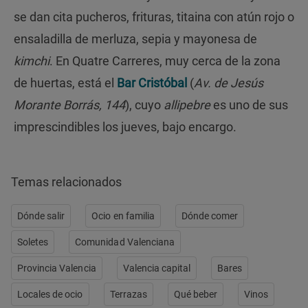
se dan cita pucheros, frituras, titaina con atún rojo o
ensaladilla de merluza, sepia y mayonesa de
kimchi
. En Quatre Carreres, muy cerca de la zona
de huertas, está el
Bar Cristóbal
(
Av. de Jesús
Morante Borrás, 144
), cuyo
allipebre
es uno de sus
imprescindibles los jueves, bajo encargo.
Temas relacionados
Dónde salir
Ocio en familia
Dónde comer
Soletes
Comunidad Valenciana
Provincia Valencia
Valencia capital
Bares
Locales de ocio
Terrazas
Qué beber
Vinos