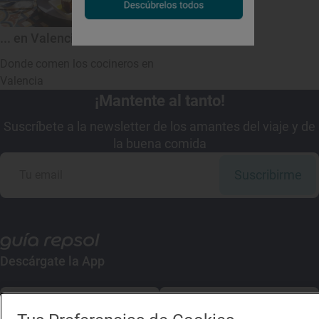
... en Valencia
Donde comen los cocineros en
Valencia
¡Mantente al tanto!
Suscríbete a la newsletter de los amantes del viaje y de
la buena comida
Suscribirme
Descárgate la App
App Store
Google Play