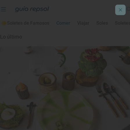
Donde comen los cocineros
Los lugares elegidos por los chefs
Soletes de Famosos
Comer
Viajar
Soles
Solete
Lo último