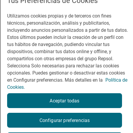
Tus Preferencias de Cookies
Guía Repsol
Enlaces
Utilizamos cookies propias y de terceros con fines
técnicos, personalización, análisis y publicitarios,
Comer
Contacto
incluyendo anuncios personalizados a partir de tus datos.
Viajar
Sala de prensa
Estos últimos pueden incluir la creación de un perfil con
tus hábitos de navegación, pudiendo vincular tus
Dormir
Canal de ética
dispositivos, combinar tus datos online y offline, y
compartirlos con otras empresas del grupo Repsol.
Selecciona Solo necesarias para rechazar las cookies
opcionales. Puedes gestionar o desactivar estas cookies
en Configurar preferencias. Más detalles en la
Política de
Política de privacidad
Política de cookies
Nota legal
Cookies.
Condiciones del servicio
Aceptar todas
© Repsol S.A. 2000
- 2026
Configurar preferencias