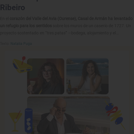
Ribeiro
En el
corazón del Valle del Avia (Ourense), Casal de Armán ha levantado
un refugio para los sentidos
sobre los muros de un caserío de 1727. Un
proyecto sostentado en “tres patas” —bodega, alojamiento y el
restaurante Sábrego— diseñado
para rendir culto al Ribeiro
y a su
Texto:
Natalia Puga
identidad más profunda. La experiencia no sólo se bebe; de la mano del
chef Marco Varela, se degusta en pases bautizados con nombres de
viñedo.