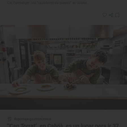
'Cal Formatger', los “cazadores de quesos” en Girona
Reportaje gastronómico
"'Can Torrat’, en Calvià, es un lugar para ir 37