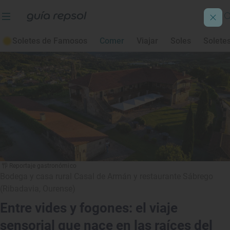
Nuestros favoritos
En el mercado
Donde com
Comer
Soletes de Famosos
Comer
Viajar
Soles
Solete
Reportaje gastronómico
Bodega y casa rural Casal de Armán y restaurante Sábrego
(Ribadavia, Ourense)
Entre vides y fogones: el viaje
sensorial que nace en las raíces del