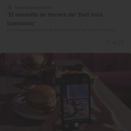
Reportaje gastronómico
"El solomillo de ternera del 'Bari' está
buenísimo"
Los restaurantes favoritos de Guti Moreno, chef de ‘Tupío’, en Cáceres