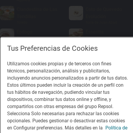
Aguilera
Clandestina de Las
Coto de Quevedo
Tendillas
Evolución
Toledo
Torre de Juan Abad
Epílogo
Essentia
Tomelloso
Tarancón
Tus Preferencias de Cookies
Fuentelgato
Las Esparteras
Huerta del Marquesado
Casarrubios del Monte
Utilizamos cookies propias y de terceros con fines
Mesón Octavio
Molino de Alcuneza
técnicos, personalización, análisis y publicitarios,
Ciudad Real
Sigüenza
incluyendo anuncios personalizados a partir de tus datos.
Estos últimos pueden incluir la creación de un perfil con
Nöla
Raff San Pedro
tus hábitos de navegación, pudiendo vincular tus
Sigüenza
Cuenca
dispositivos, combinar tus datos online y offline, y
Raíces
Retama
compartirlos con otras empresas del grupo Repsol.
Talavera de la Reina
Torrenueva
Selecciona Solo necesarias para rechazar las cookies
opcionales. Puedes gestionar o desactivar estas cookies
Tierra
Víctor Sánchez-Beato
en Configurar preferencias. Más detalles en la
Torrico
Toledo
Política de