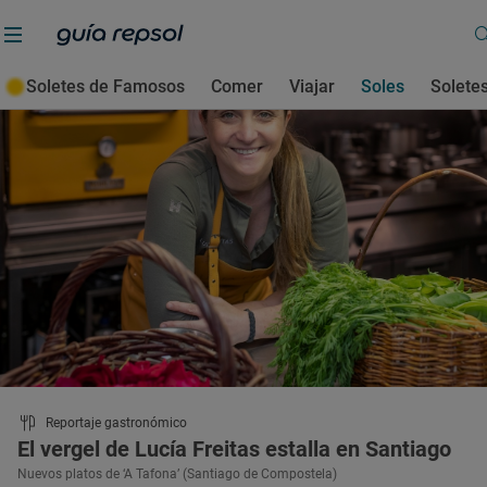
Restaurantes Tres Soles Guía Repsol
Soletes de Famosos
Comer
Viajar
Soles
Solete
Reportaje gastronómico
El vergel de Lucía Freitas estalla en Santiago
Nuevos platos de ‘A Tafona’ (Santiago de Compostela)