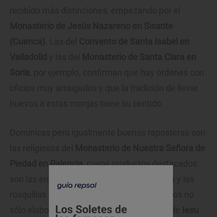
recibido más distinciones, empezando por el
Monasterio de Jesús Nazareno en Sisante
(Cuenca)
. Las del
Convento de Santa Isabel en
Valladolid
y las del
Monasterio de Santa Clara en
Soria
, por ejemplo, confirman que hay órdenes con
oficios muy arraigados y que la tradición de llevar
huevos a estas monjas tiene su sentido.
Dominicas pero igualmente buenas reposteras son
las religiosas del
Monasterio de Nuestra Señora de
Piedad en Palencia
, cuyos productos destacados
son las empanadas, los bollos de almendra y las
rosquillas de Santa Rosa. Algunos conventos no
sólo elaboran repostería, como es el caso de
Iesu