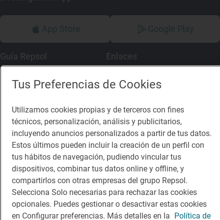
App Store
Google Play
Guía Repsol
Enlaces
Comer
Contacto
Tus Preferencias de Cookies
Viajar
Sala de prensa
Utilizamos cookies propias y de terceros con fines
Dormir
Canal de ética
técnicos, personalización, análisis y publicitarios,
incluyendo anuncios personalizados a partir de tus datos.
Estos últimos pueden incluir la creación de un perfil con
tus hábitos de navegación, pudiendo vincular tus
dispositivos, combinar tus datos online y offline, y
compartirlos con otras empresas del grupo Repsol.
Política de privacidad
Política de cookies
Nota legal
Selecciona Solo necesarias para rechazar las cookies
Condiciones del servicio
opcionales. Puedes gestionar o desactivar estas cookies
© Repsol S.A. 2000
- 2026
en Configurar preferencias. Más detalles en la
Política de