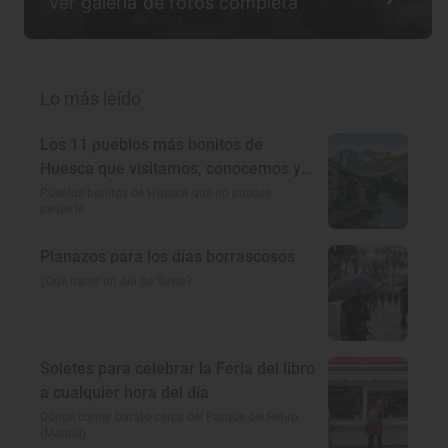
Ver galería de fotos completa
Lo más leído
Los 11 pueblos más bonitos de
Huesca que visitamos, conocemos y
amamos
Pueblos bonitos de Huesca que no puedes
perderte
Planazos para los días borrascosos
¿Qué hacer un día de lluvia?
Soletes para celebrar la Feria del libro
a cualquier hora del día
Dónde comer barato cerca del Parque del Retiro
(Madrid)