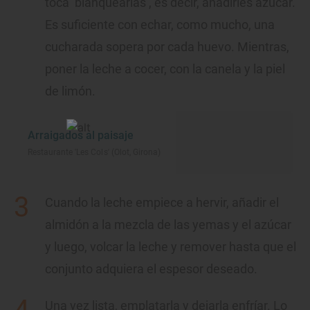
toca ‘blanquearlas’, es decir, añadirles azúcar.
Es suficiente con echar, como mucho, una
cucharada sopera por cada huevo. Mientras,
poner la leche a cocer, con la canela y la piel
de limón.
Arraigados al paisaje
Restaurante 'Les Cols' (Olot, Girona)
Cuando la leche empiece a hervir, añadir el
almidón a la mezcla de las yemas y el azúcar
y luego, volcar la leche y remover hasta que el
conjunto adquiera el espesor deseado.
Una vez lista, emplatarla y dejarla enfríar. Lo