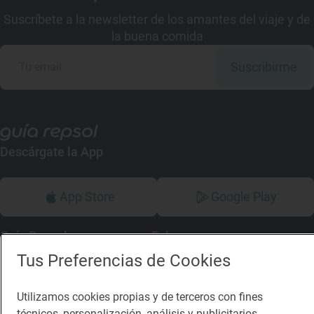
Suscríbete a la newsletter de los amantes del viaje y de
la buena comida
Suscribirme
Descárgate la App
App Store
Google Play
Guía Repsol
Enlaces
Tus Preferencias de Cookies
Comer
Contacto
Viajar
Sala de prensa
Utilizamos cookies propias y de terceros con fines
técnicos, personalización, análisis y publicitarios,