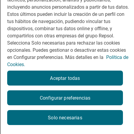
Dormir
Canal de ética
incluyendo anuncios personalizados a partir de tus datos.
Estos últimos pueden incluir la creación de un perfil con
tus hábitos de navegación, pudiendo vincular tus
dispositivos, combinar tus datos online y offline, y
compartirlos con otras empresas del grupo Repsol.
Política de privacidad
Política de cookies
Nota legal
Selecciona Solo necesarias para rechazar las cookies
Condiciones del servicio
opcionales. Puedes gestionar o desactivar estas cookies
© Repsol S.A. 2000
- 2026
en Configurar preferencias. Más detalles en la
Política de
Cookies.
Aceptar todas
Configurar preferencias
Solo necesarias