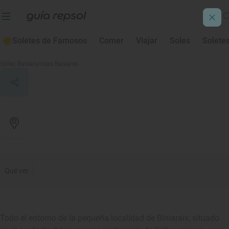
Soletes de Famosos
Comer
Viajar
Soles
Solete
Biniaraix
Sóller
, Balears/Islas Baleares
Qué ver
Todo el entorno de la pequeña localidad de Biniaraix, situado