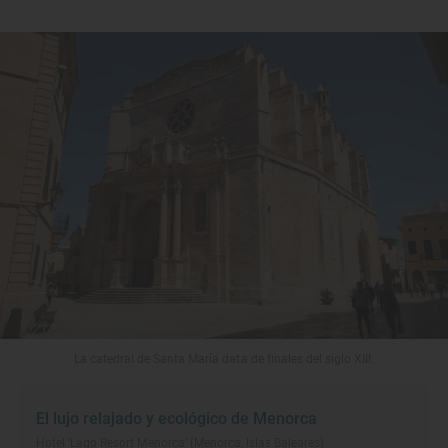
La catedral de Santa María data de finales del siglo XIII.
El lujo relajado y ecológico de Menorca
Hotel ‘Lago Resort Menorca’ (Menorca, Islas Baleares)