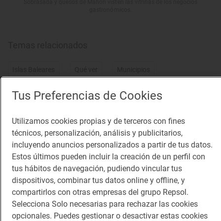
Sobrasada y quesos de Mahón visten las vitrinas de los negocios
gastronómicos.
Temas relacionados
Islas Baleares
Qué ver
Municipios
Monumentos
Catedrales
Dónde comer
Tus Preferencias de Cookies
Soletes
De compras
Dónde ir
Destinos
Utilizamos cookies propias y de terceros con fines
Destinos urbanos
Planes turísticos
técnicos, personalización, análisis y publicitarios,
incluyendo anuncios personalizados a partir de tus datos.
Turismo urbano
Destinos invierno
Escapadas
Estos últimos pueden incluir la creación de un perfil con
Invierno
tus hábitos de navegación, pudiendo vincular tus
dispositivos, combinar tus datos online y offline, y
compartirlos con otras empresas del grupo Repsol.
Selecciona Solo necesarias para rechazar las cookies
opcionales. Puedes gestionar o desactivar estas cookies