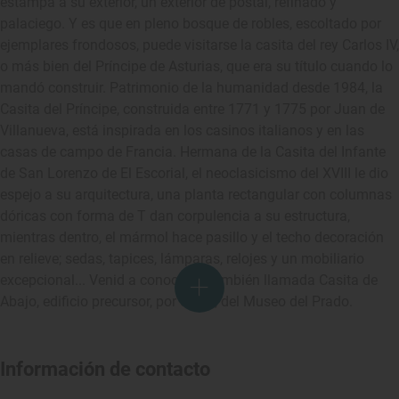
estampa a su exterior, un exterior de postal, refinado y
palaciego. Y es que en pleno bosque de robles, escoltado por
ejemplares frondosos, puede visitarse la casita del rey Carlos IV,
o más bien del Príncipe de Asturias, que era su título cuando lo
mandó construir. Patrimonio de la humanidad desde 1984, la
Casita del Príncipe, construida entre 1771 y 1775 por Juan de
Villanueva, está inspirada en los casinos italianos y en las
casas de campo de Francia. Hermana de la Casita del Infante
de San Lorenzo de El Escorial, el neoclasicismo del XVIII le dio
espejo a su arquitectura, una planta rectangular con columnas
dóricas con forma de T dan corpulencia a su estructura,
mientras dentro, el mármol hace pasillo y el techo decoración
en relieve; sedas, tapices, lámparas, relojes y un mobiliario
excepcional... Venid a conocer la también llamada Casita de
Abajo, edificio precursor, por cierto, del Museo del Prado.
Información de contacto