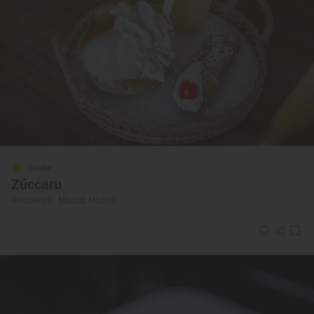
Solete
Zúccaru
Heladerías · Madrid, Madrid