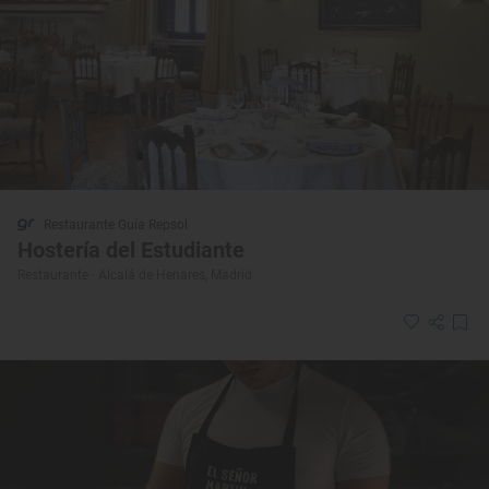
Restaurante Guía Repsol
Hostería del Estudiante
Restaurante · Alcalá de Henares, Madrid