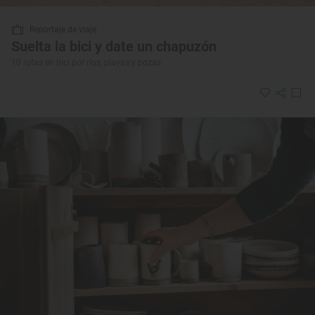
Reportaje de viaje
Suelta la bici y date un chapuzón
10 rutas en bici por ríos, playas y pozas