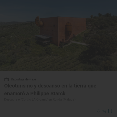
Reportaje de viaje
Oleoturismo y descanso en la tierra que
enamoró a Philippe Starck
Descubre el 'Cortijo LA Organic' en Ronda (Málaga)