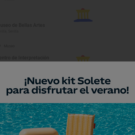
useo de Bellas Artes
villa, Sevilla
Museo
entro de Interpretación
tnográfica Camino del
ocío
llamanrique de la Condesa, Sevilla
Monumento
ecinto Amurallado de
lipula Minor, en el Cortijo de
epla
s Corrales, Sevilla