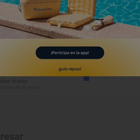
Monumento
rmita de Nuestra Señora
e las Angustias
anís, Sevilla
Monumento
años Árabes
lomares del Río, Sevilla
eresar