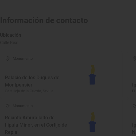
Información de contacto
Ubicación
Calle Real
Monumento
Palacio de los Duques de
Montpensier
I
Castilleja de la Cuesta, Sevilla
El
Monumento
Recinto Amurallado de
Ilipula Minor, en el Cortijo de
I
Repla
N