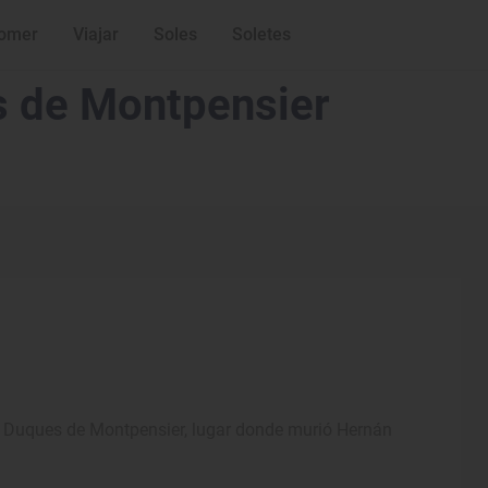
omer
Viajar
Soles
Soletes
s de Montpensier
los Duques de Montpensier, lugar donde murió Hernán