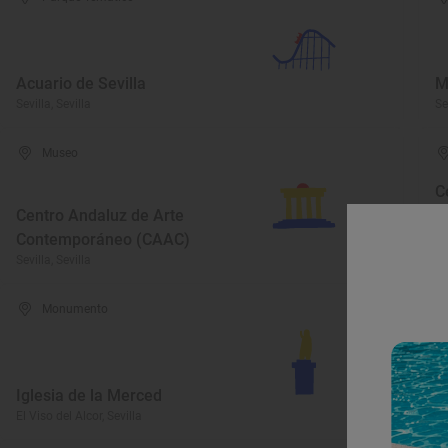
Acuario de Sevilla
M
Sevilla, Sevilla
Se
Museo
C
Centro Andaluz de Arte
E
Contemporáneo (CAAC)
R
Sevilla, Sevilla
Vi
Monumento
R
I
Iglesia de la Merced
R
El Viso del Alcor, Sevilla
Lo