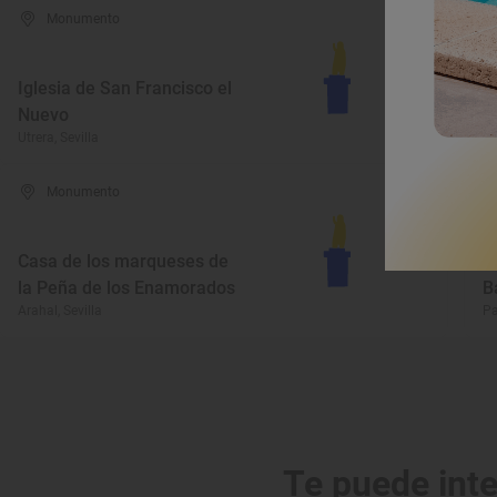
Monumento
Iglesia de San Francisco el
E
Nuevo
d
Utrera, Sevilla
Al
Monumento
Casa de los marqueses de
la Peña de los Enamorados
B
Arahal, Sevilla
Pa
Te puede int