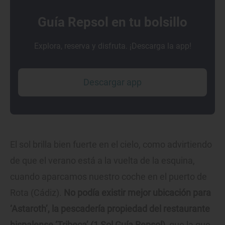
Guía Repsol en tu bolsillo
Explora, reserva y disfruta. ¡Descarga la app!
Descargar app
El sol brilla bien fuerte en el cielo, como advirtiendo
de que el verano está a la vuelta de la esquina,
cuando aparcamos nuestro coche en el puerto de
Rota (Cádiz).
No podía existir mejor ubicación para
‘Astaroth’, la pescadería propiedad del restaurante
hispalense ‘Tribeca’ (1 Sol Guía Repsol)
, que la que