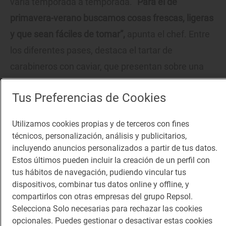
varía temporada a temporada.
“Para el de
primavera-verano buscamos cosas frescas, ligeras
y que sean fáciles de tomar”,
apunta el chef. Entre
los diferentes pases, destaca el tartar de
carabineros con caviar, que presentan sobre una
cuchara nacarada, o la ostra Fin de Claire con
Tus Preferencias de Cookies
rebujito
frappé
y esferas de aceituna, que resulta
una explosión de sabor en boca.
Utilizamos cookies propias y de terceros con fines
técnicos, personalización, análisis y publicitarios,
incluyendo anuncios personalizados a partir de tus datos.
Estos últimos pueden incluir la creación de un perfil con
tus hábitos de navegación, pudiendo vincular tus
dispositivos, combinar tus datos online y offline, y
compartirlos con otras empresas del grupo Repsol.
Selecciona Solo necesarias para rechazar las cookies
opcionales. Puedes gestionar o desactivar estas cookies