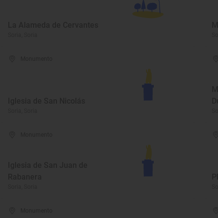
La Alameda de Cervantes
M
Soria, Soria
So
Monumento
M
Iglesia de San Nicolás
D
Soria, Soria
So
Monumento
Iglesia de San Juan de
Rabanera
P
Soria, Soria
So
Monumento