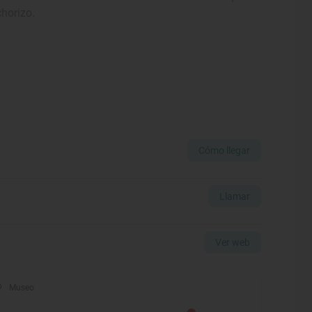
horizo.
Cómo llegar
Llamar
Ver web
Museo