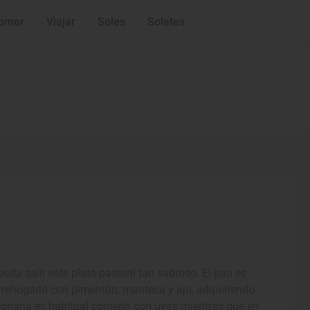
omer
Viajar
Soles
Soletes
eda salir este plato pastoril tan sabroso. El pan es
 rehogado con pimentón, manteca y ajo, adquiriendo
 soriana es habitual comerlo con uvas mientras que en