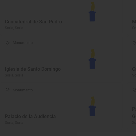
Concatedral de San Pedro
M
Soria, Soria
So
Monumento
Iglesia de Santo Domingo
C
Soria, Soria
So
Monumento
P
Palacio de la Audiencia
G
Soria, Soria
So