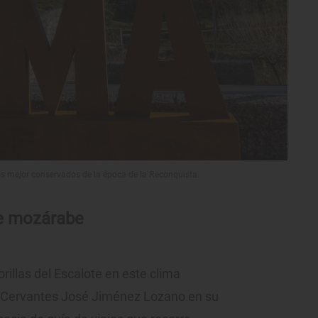
ios mejor conservados de la época de la Reconquista.
rte mozárabe
rillas del Escalote en este clima
io Cervantes José Jiménez Lozano en su