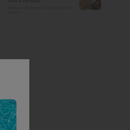
lleva a Portugal
Restaurantes en la A-5: dónde comer rico y
barato