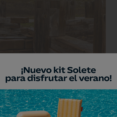
eflejo de las disputas territoriales entre cristianos y musulmanes.
evados de Urbión y Cebollera
, los Circos Glaciares de Urbión y la Sierra Cebollera
ecorridos, repletos de atalayas solitarias