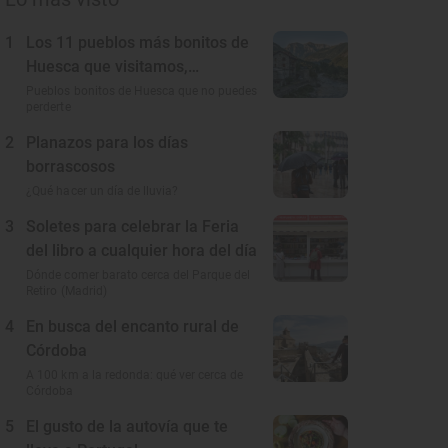
1
Los 11 pueblos más bonitos de
Huesca que visitamos,
conocemos y amamos
Pueblos bonitos de Huesca que no puedes
perderte
2
Planazos para los días
borrascosos
¿Qué hacer un día de lluvia?
3
Soletes para celebrar la Feria
del libro a cualquier hora del día
Dónde comer barato cerca del Parque del
Retiro (Madrid)
4
En busca del encanto rural de
Córdoba
A 100 km a la redonda: qué ver cerca de
Córdoba
5
El gusto de la autovía que te