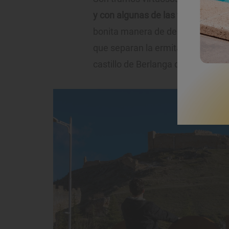
y con algunas de las fortalezas 
bonita manera de descubrir sus te
que separan la ermita de San Bau
castillo de Berlanga de Duero y la