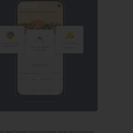
al del Duero transcurren casi en paralelo