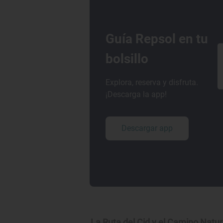
Guía Repsol en tu
bolsillo
Explora, reserva y disfruta.
¡Descarga la app!
Descargar app
La Ruta del Cid y el Camino Natur