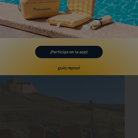
más sugerentes de la Reconquista.
Una
soros es recorriendo los 40 kilómetros
delio y El Burgo de Osma a través del
 fortaleza califal de Gormaz.