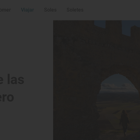
omer
Viajar
Soles
Soletes
 las
ero