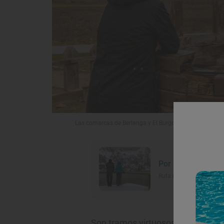
Las comarcas de Berlanga y El Burgo mantienen vivo el r
Por los bosques n
Ruta por la Laguna Negra
Son tramos virtuosos de ambos
r