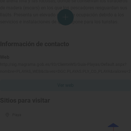
de arena fina y las rocosas, donde se conservan los varaderos
de madera (escars) en los que los pescadores resguardan sus
llaüts. Presenta un elevado grado de ocupación debido a los
servicios e instalaciones de que dispone para los turistas.
Información de contacto
Web
http://sig.magrama.gob.es/93/ClienteWS/Guia-Playas/Default.aspx?
nombre=PLAYAS_WEB&claves=DGC.PLAYAS.PLY_CO_PLAYA&valores=
Ver web
Sitios para visitar
Playa