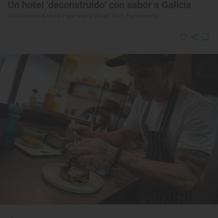
Un hotel ‘deconstruido’ con sabor a Galicia
‘Restaurante & Hotel Pepe Vieira’ (Raxó, Poio, Pontevedra)