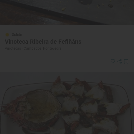
Solete
Vinoteca Ribeira de Fefiñáns
Vinotecas · Cambados, Pontevedra