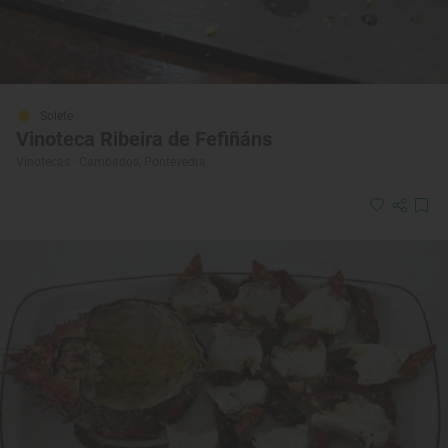
Solete
Vinoteca Ribeira de Fefiñáns
Vinotecas · Cambados, Pontevedra