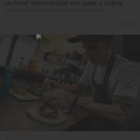
Un hotel ‘deconstruido’ con sabor a Galicia
‘Restaurante & Hotel Pepe Vieira’ (Raxó, Poio, Pontevedra)