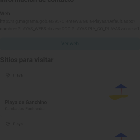
Web
http://sig.magrama.gob.es/93/ClienteWS/Guia-Playas/Default.aspx?
nombre=PLAYAS_WEB&claves=DGC.PLAYAS.PLY_CO_PLAYA&valores=
Ver web
Sitios para visitar
Playa
Playa de Ganchino
Cambados, Pontevedra
Playa