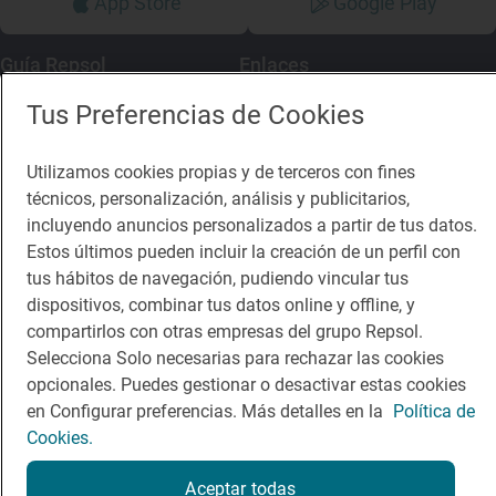
App Store
Google Play
Guía Repsol
Enlaces
Tus Preferencias de Cookies
Comer
Contacto
Viajar
Sala de prensa
Utilizamos cookies propias y de terceros con fines
técnicos, personalización, análisis y publicitarios,
Dormir
Canal de ética
incluyendo anuncios personalizados a partir de tus datos.
Estos últimos pueden incluir la creación de un perfil con
tus hábitos de navegación, pudiendo vincular tus
dispositivos, combinar tus datos online y offline, y
compartirlos con otras empresas del grupo Repsol.
Política de privacidad
Política de cookies
Nota legal
Selecciona Solo necesarias para rechazar las cookies
Condiciones del servicio
opcionales. Puedes gestionar o desactivar estas cookies
© Repsol S.A. 2000
- 2026
en Configurar preferencias. Más detalles en la
Política de
Cookies.
Aceptar todas