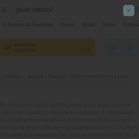
Alalunga
Soletes de Famosos
Comer
Viajar
Soles
Solete
Gijón
, Asturias
Restaurante
Guía Repsol
2026
Asturiana
Marisco
Pescado
Precio desde: Entre 35€ y 60€
En el vibrante corazón de Gijón, Alalunga se erige como una
oda al mar Cantábrico desde una perspectiva contemporánea.
Esta taberna marinera eleva el producto asturiano mediante
una cocina de mercado que respeta la temporalidad y el origen,
ofreciendo una versatilidad técnica que permite transitar desde