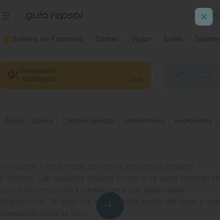
Beker 6
Soletes de Famosos
Comer
Viajar
Soles
Solete
Madrid
, Madrid
Restaurante
Guía Repsol
2026
Árabe
Casera
Creativa De autor
Mediterránea
Vegetariana
Concurrido y confortable bistró con decoración elegante
y colirista. Con cuidados detalles tanton en la salsa como en su
cocina de temporada y mediterránea con algún toque
internacional. Un local con una clientela asídua del barrio y una
interesante carta de vinos.