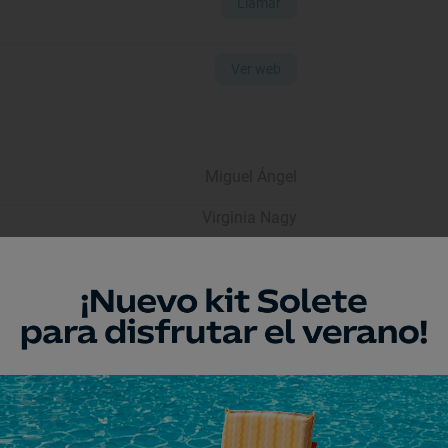
Llamar
Ver web
Miguel Ángel
Virginia Nagy
Miguel de Haro