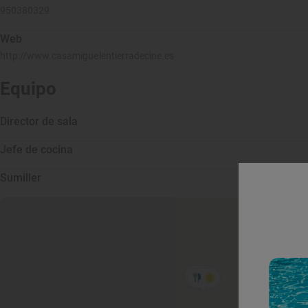
950380329
Web
http://www.casamiguelentierradecine.es
Equipo
Director de sala
Jefe de cocina
Sumiller