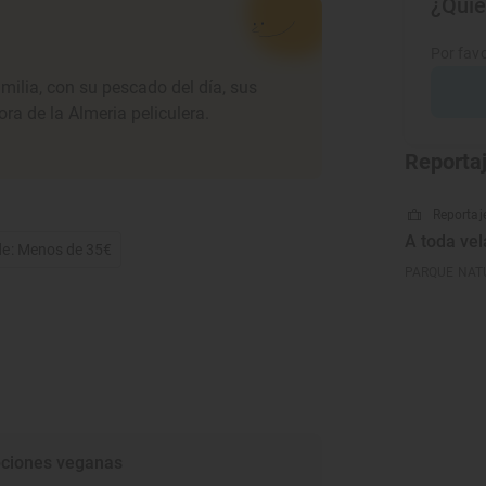
¿Quie
Por favo
milia, con su pescado del día, sus
ra de la Almeria peliculera.
Reporta
Reportaje
A toda vel
de: Menos de 35€
PARQUE NATU
ciones veganas