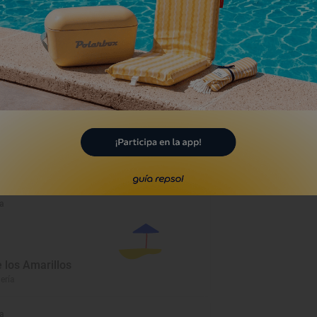
a
a
 los Amarillos
mería
a