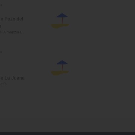
a
de Pozo del
o
el Almanzora,
a
de La Juana
ería