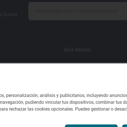
la buena
Guía Repsol
Comer
Viajar
Dormir
os, personalización, análisis y publicitarios, incluyendo anuncio
e navegación, pudiendo vincular tus dispositivos, combinar tus da
ara rechazar las cookies opcionales. Puedes gestionar o desact
nes del servicio