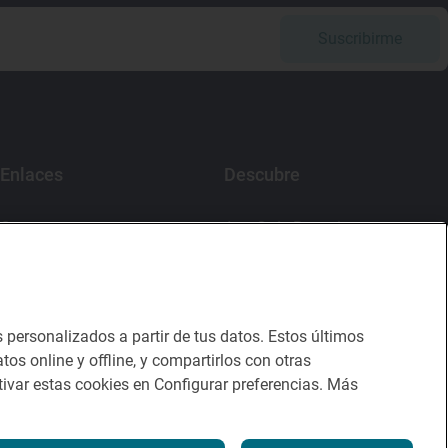
Suscribirme
Enlaces
Descubre
Contacto
App Guía Repsol
Sala de prensa
Mercado Vallehermoso
Canal de ética
s personalizados a partir de tus datos. Estos últimos
tos online y offline, y compartirlos con otras
ivar estas cookies en Configurar preferencias. Más