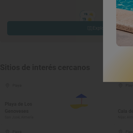
Explorar sitios cerc
Sitios de interés cercanos
Playa
Play
Playa de Los
Genoveses
Cala de
San José, Almería
Níjar, Al
Playa
Play