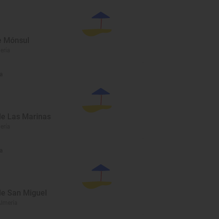
e Mónsul
mería
a
de Las Marinas
ería
a
de San Miguel
Almería