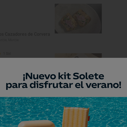
os Cazadores de Corvera
rcia, Murcia
1 Sol
ispano 1926
rcia, Murcia
Restaurante Guía Repsol