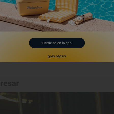
ándem
rcia, Murcia
eresar