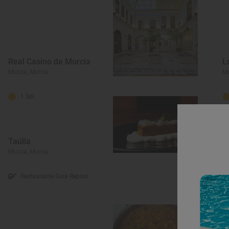
Real Casino de Murcia
L
Murcia, Murcia
Mu
1 Sol
Taúlla
H
Murcia, Murcia
Mu
Restaurante Guía Repsol