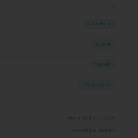
Cómo llegar
Llamar
Ver web
Ver Instagram
María Vitelia Collados
José Miguel Moreno