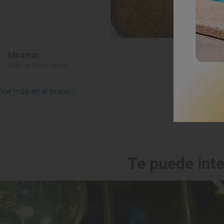
Miramar
T
Cabo de Palos, Murcia
Mu
Ver más en el mapa
Te puede int