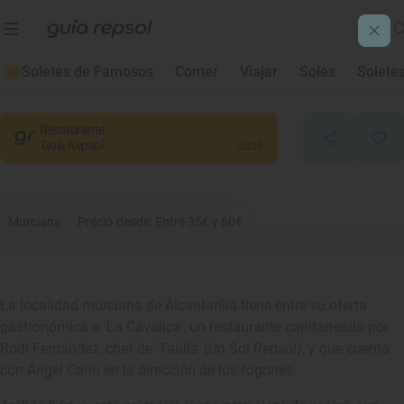
La Cavalica
Soletes de Famosos
Comer
Viajar
Soles
Solete
Alcantarilla
, Murcia
Restaurante
Guía Repsol
2026
Murciana
Precio desde: Entre 35€ y 60€
La localidad murciana de Alcantarilla tiene entre su oferta
gastronómica a 'La Cavalica', un restaurante capitaneado por
Rodi Fernández, chef de 'Taúlla' (Un Sol Repsol), y que cuenta
con Ángel Cano en la dirección de los fogones.