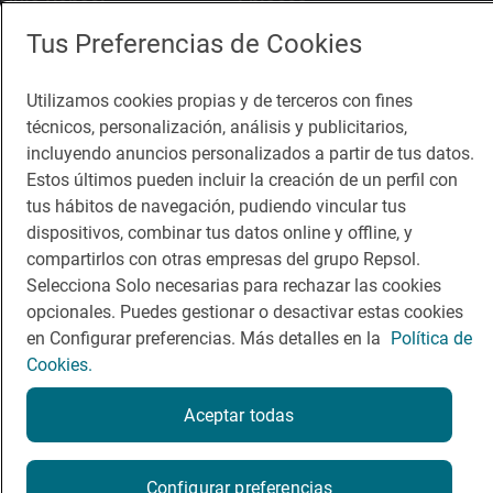
Guía Repsol
Enlaces
Tus Preferencias de Cookies
Comer
Contacto
Viajar
Sala de prensa
Utilizamos cookies propias y de terceros con fines
técnicos, personalización, análisis y publicitarios,
Dormir
Canal de ética
incluyendo anuncios personalizados a partir de tus datos.
Estos últimos pueden incluir la creación de un perfil con
tus hábitos de navegación, pudiendo vincular tus
dispositivos, combinar tus datos online y offline, y
compartirlos con otras empresas del grupo Repsol.
Política de privacidad
Política de cookies
Nota legal
Selecciona Solo necesarias para rechazar las cookies
Condiciones del servicio
opcionales. Puedes gestionar o desactivar estas cookies
© Repsol S.A. 2000
- 2026
en Configurar preferencias. Más detalles en la
Política de
Cookies.
Aceptar todas
Reserva una mesa
Configurar preferencias