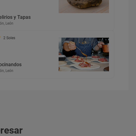
elirios y Tapas
ón, León
2 Soles
ocinandos
ón, León
eresar