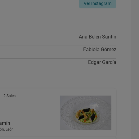
Ver Instagram
Ana Belén Santín
Fabiola Gómez
Edgar García
2 Soles
amín
ón, León