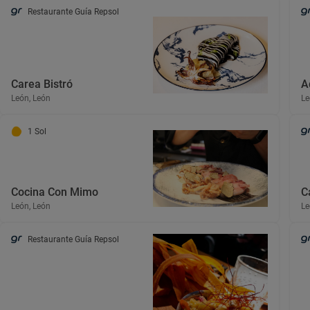
Restaurante Guía Repsol
Carea Bistró
A
León, León
Le
1 Sol
Cocina Con Mimo
C
León, León
Le
Restaurante Guía Repsol