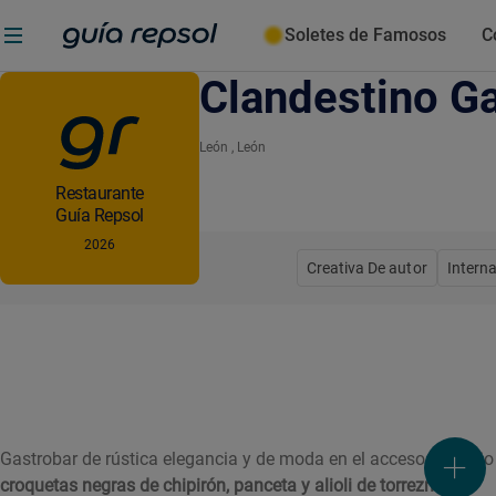
Soletes de Famosos
C
Clandestino G
León
, León
Restaurante
Guía Repsol
2026
Creativa De autor
Intern
Gastrobar de rústica elegancia y de moda en el acceso al barri
croquetas negras de chipirón, panceta y alioli de torrezno
.