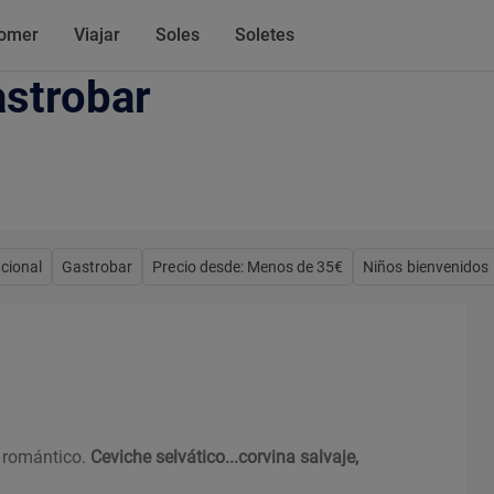
omer
Viajar
Soles
Soletes
astrobar
acional
Gastrobar
Precio desde: Menos de 35€
Niños bienvenidos
o romántico.
Ceviche selvático...corvina salvaje,