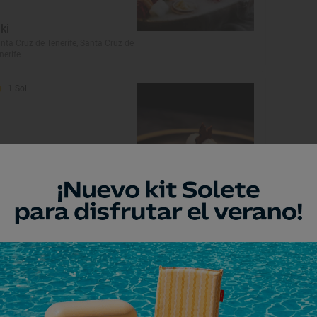
iki
nta Cruz de Tenerife, Santa Cruz de
nerife
1 Sol
téreo by Pedro Nel
nta Cruz de Tenerife, Santa Cruz de
nerife
Restaurante Guía Repsol