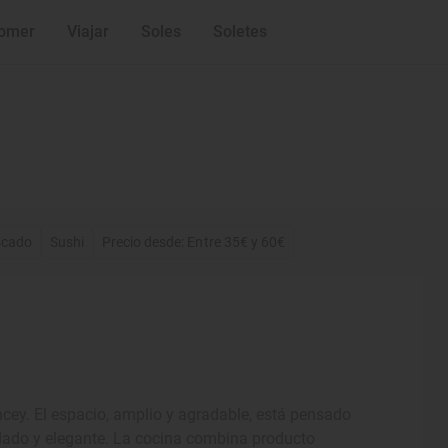
omer
Viajar
Soles
Soletes
scado
Sushi
Precio desde: Entre 35€ y 60€
cey. El espacio, amplio y agradable, está pensado
dado y elegante. La cocina combina producto