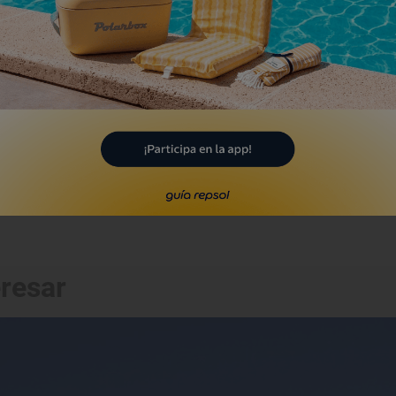
l Coto de Antonio
nta Cruz de Tenerife, Santa Cruz de
nerife
eresar