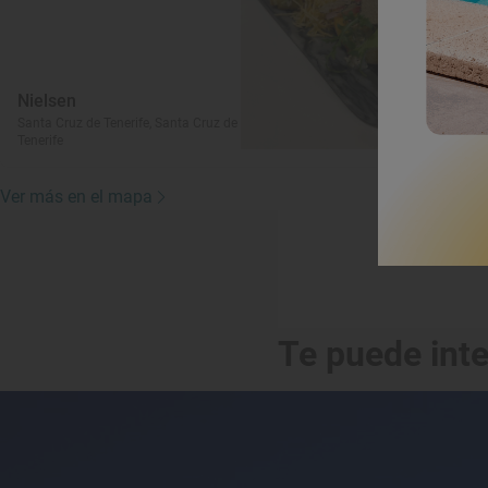
Nielsen
E
Santa Cruz de Tenerife, Santa Cruz de
Sa
Tenerife
Te
Ver más en el mapa
Te puede int