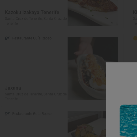
Kazoku Izakaya Tenerife
K
Santa Cruz de Tenerife, Santa Cruz de
Sa
Tenerife
Te
Restaurante Guía Repsol
Jaxana
E
Santa Cruz de Tenerife, Santa Cruz de
Sa
Tenerife
Te
Restaurante Guía Repsol