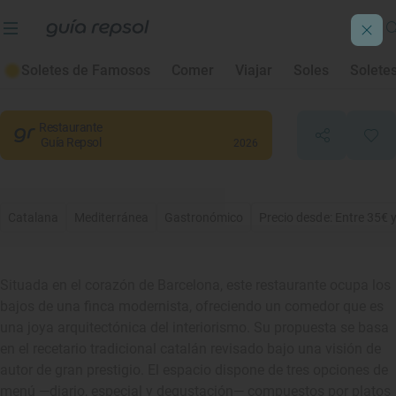
Fonda España
Soletes de Famosos
Comer
Viajar
Soles
Solete
Barcelona
, Barcelona
Restaurante
Guía Repsol
2026
Catalana
Mediterránea
Gastronómico
Precio desde: Entre 35€ 
Situada en el corazón de Barcelona, este restaurante ocupa los
bajos de una finca modernista, ofreciendo un comedor que es
una joya arquitectónica del interiorismo. Su propuesta se basa
en el recetario tradicional catalán revisado bajo una visión de
autor de gran prestigio. El espacio dispone de tres opciones de
menú —diario, especial y degustación— compuestos por platos