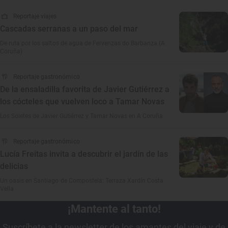
Reportaje viajes
Cascadas serranas a un paso del mar
De ruta por los saltos de agua de Fervenzas do Barbanza (A
Coruña)
Reportaje gastronómico
De la ensaladilla favorita de Javier Gutiérrez a
los cócteles que vuelven loco a Tamar Novas
Los Soletes de Javier Gutiérrez y Tamar Novas en A Coruña
Reportaje gastronómico
Lucía Freitas invita a descubrir el jardín de las
delicias
Un oasis en Santiago de Compostela: Terraza Xardín Costa
Vella
¡Mantente al tanto!
Suscríbete a la newsletter de los amantes del viaje y de