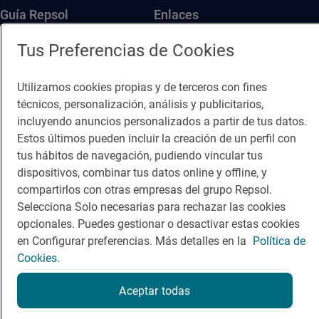
Guía Repsol
Enlaces
Tus Preferencias de Cookies
Comer
Contacto
Viajar
Sala de prensa
Utilizamos cookies propias y de terceros con fines
Dormir
Canal de ética
técnicos, personalización, análisis y publicitarios,
incluyendo anuncios personalizados a partir de tus datos.
Estos últimos pueden incluir la creación de un perfil con
tus hábitos de navegación, pudiendo vincular tus
dispositivos, combinar tus datos online y offline, y
compartirlos con otras empresas del grupo Repsol.
Política de privacidad
Política de cookies
Nota legal
Selecciona Solo necesarias para rechazar las cookies
opcionales. Puedes gestionar o desactivar estas cookies
Condiciones del servicio
en Configurar preferencias. Más detalles en la
Política de
© Repsol S.A. 2000
- 2026
Cookies.
Aceptar todas