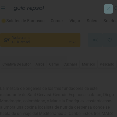
Mae Barcelona
Soletes de Famosos
Comer
Viajar
Soles
Solete
Barcelona
, Barcelona
Restaurante
Guía Repsol
2026
Creativa De autor
Arroz
Carne
Cuchara
Marisco
Pescado
La mezcla de orígenes de los tres fundadores de este
restaurante de Sant Gervasi -Germán Espinosa, catalán, Diego
Mondragón, colombiano, y Mariella Rodríguez, costarricense-
alumbra una cocina localista de nutrida despensa donde se
habla de un viaje del Mediterráneo al Caribe. Estos tres MAES