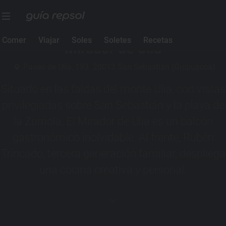
2 Soles Guía Repsol
Comer
Viajar
Soles
Soletes
Recetas
Mirador de Ulía
Paseo de Ulía, 193. 20013 San Sebastián (Guipuzcoa)
Situado en las faldas del monte Ulia, con vistas
privilegiadas sobre San Sebastián y la playa de
la Zurriola, El Mirador de Ulia es un balcón
gastronómico inolvidable. Al frente, Rubén
Trincado, tercera generación familiar, despliega
una cocina creativa y personal.