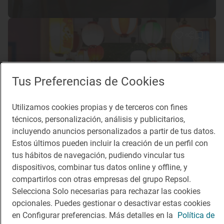
Tus Preferencias de Cookies
Utilizamos cookies propias y de terceros con fines
técnicos, personalización, análisis y publicitarios,
incluyendo anuncios personalizados a partir de tus datos.
Estos últimos pueden incluir la creación de un perfil con
Reportaje de viaje
tus hábitos de navegación, pudiendo vincular tus
También hay lugar para los perros en la
dispositivos, combinar tus datos online y offline, y
ciudad de los gatos
compartirlos con otras empresas del grupo Repsol.
Selecciona Solo necesarias para rechazar las cookies
Sitios 'pet friendly' en Madrid con Solete
opcionales. Puedes gestionar o desactivar estas cookies
en Configurar preferencias. Más detalles en la
Política de