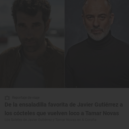
Reportaje de viaje
De la ensaladilla favorita de Javier Gutiérrez a
los cócteles que vuelven loco a Tamar Novas
Los Soletes de Javier Gutiérrez y Tamar Novas en A Coruña