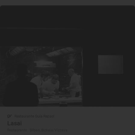
Restaurante Guía Repsol
Lasai
Restaurante · Bilbao, Bizkaia/Vizcaya