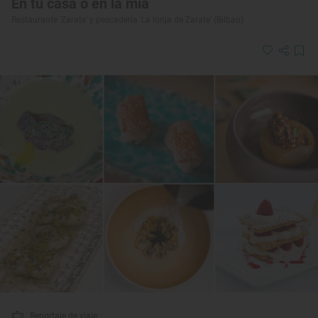
En tu casa o en la mía
Restaurante 'Zarate' y pescadería 'La lonja de Zarate' (Bilbao)
Reportaje de viaje