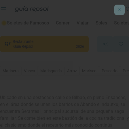
Serantes
Soletes de Famosos
Comer
Viajar
Soles
Solete
Bilbao
, Bizkaia/Vizcaya
Restaurante
Guía Repsol
2026
Marinera
Vasca
Marisquería
Arroz
Marisco
Pescado
Pre
Ubicado en una destacada calle de Bilbao, en pleno Ensanche,
en el área donde se unen los barrios de Abando e Indautxu, se
encuentra Serantes I, principal sucursal de una pequeña saga
familiar. Se come bien en este bastión de la cocina tradicional y
el clasicismo donde el recetario más conocido continúa