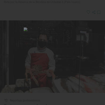
Ruta por la Reserva de la Biosfera de Urdaibai II (País Vasco)
Reportaje gastronómico