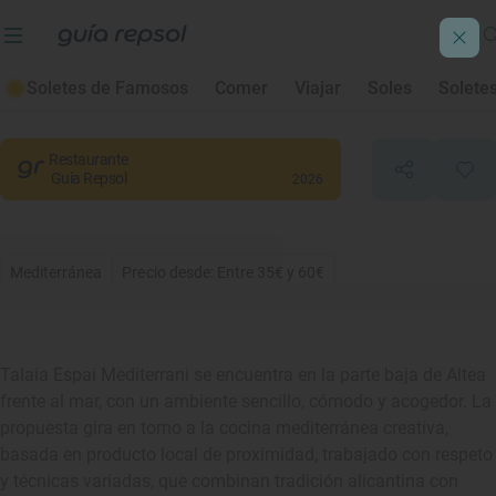
Talaia Espai Mediterrani
Soletes de Famosos
Comer
Viajar
Soles
Solete
Altea
, Alacant/Alicante
Restaurante
Guía Repsol
2026
Mediterránea
Precio desde: Entre 35€ y 60€
Talaia Espai Mediterrani se encuentra en la parte baja de Altea
frente al mar, con un ambiente sencillo, cómodo y acogedor. La
propuesta gira en torno a la cocina mediterránea creativa,
basada en producto local de proximidad, trabajado con respeto
y técnicas variadas, que combinan tradición alicantina con