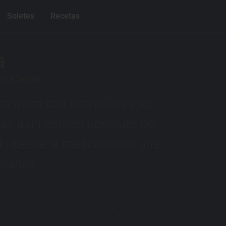
Soletes
Recetas
a
018 Sevilla
arinera con acento sureño,
as a un control absoluto del
ado desde la tradición con una
ránea.