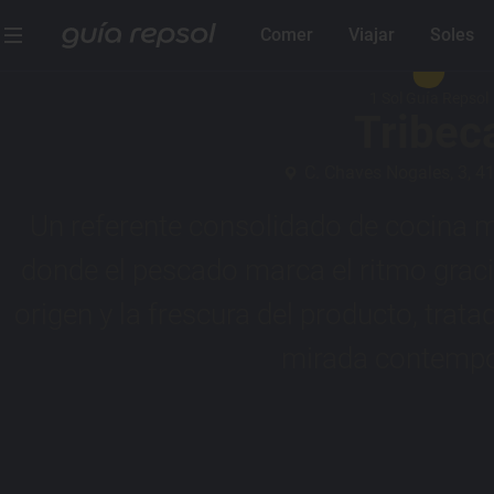
Comer
Viajar
Soles
1 Sol Guía Repsol
Tribec
C. Chaves Nogales, 3, 41
Un referente consolidado de cocina m
donde el pescado marca el ritmo graci
origen y la frescura del producto, trat
mirada contempo