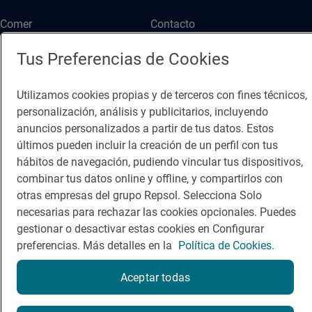
Comer
Contacto
Viajar
Sala de prensa
Tus Preferencias de Cookies
Dormir
Canal de ética
Utilizamos cookies propias y de terceros con fines técnicos,
personalización, análisis y publicitarios, incluyendo
anuncios personalizados a partir de tus datos. Estos
últimos pueden incluir la creación de un perfil con tus
hábitos de navegación, pudiendo vincular tus dispositivos,
Política de privacidad
Política de cookies
Nota legal
combinar tus datos online y offline, y compartirlos con
otras empresas del grupo Repsol. Selecciona Solo
Condiciones del servicio
necesarias para rechazar las cookies opcionales. Puedes
© Repsol S.A. 2000
- 2026
gestionar o desactivar estas cookies en Configurar
preferencias. Más detalles en la
Política de Cookies.
Aceptar todas